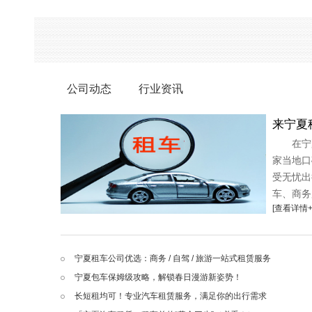
公司动态
行业资讯
来宁夏
在宁夏
家当地口
受无忧出
车、商务
[查看详情+
宁夏租车公司优选：商务 / 自驾 / 旅游一站式租赁服务
宁夏包车保姆级攻略，解锁春日漫游新姿势！
长短租均可！专业汽车租赁服务，满足你的出行需求