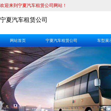
欢迎来到宁夏汽车租赁公司网站！
宁夏汽车租赁公司
网站首页
宁夏汽车租赁公司
车型展