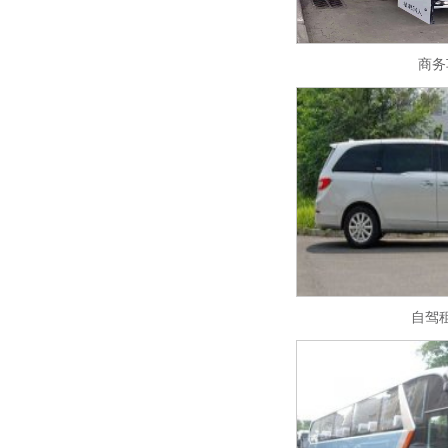
商务
自驾